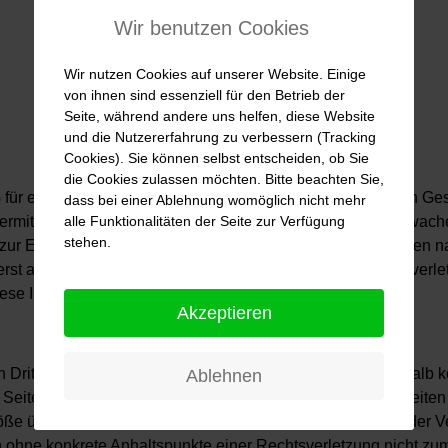
Wir benutzen Cookies
Wir nutzen Cookies auf unserer Website. Einige
von ihnen sind essenziell für den Betrieb der
Seite, während andere uns helfen, diese Website
und die Nutzererfahrung zu verbessern (Tracking
Cookies). Sie können selbst entscheiden, ob Sie
die Cookies zulassen möchten. Bitte beachten Sie,
für eigene Inhalte auf diesen Seiten nach den allgemeinen Ge
dass bei einer Ablehnung womöglich nicht mehr
alle Funktionalitäten der Seite zur Verfügung
 übermittelte oder gespeicherte fremde Informationen zu überwa
stehen.
n zur Entfernung oder Sperrung der Nutzung von Informationen
 erst ab dem Zeitpunkt der Kenntnis einer konkreten Rechtsver
ese Inhalte umgehend entfernen.
Akzeptieren
Dritter, auf deren Inhalte wir keinen Einfluss haben. Deshalb k
Ablehnen
eiten ist stets der jeweilige Anbieter oder Betreiber der Seite
öße überprüft. Rechtswidrige Inhalte waren zum Zeitpunkt der V
doch ohne konkrete Anhaltspunkte einer Rechtsverletzung nicht 