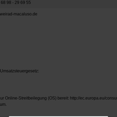
 68 98 - 29 69 55
weirad-macaluso.de
 Umsatzsteuergesetz:
ur Online-Streitbeilegung (OS) bereit:
http://ec.europa.eu/cons
sum.